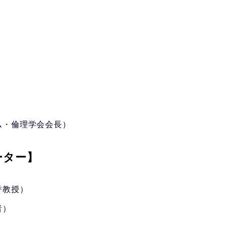
ム・倫理学会会長）
ーター】
誉教授）
者）