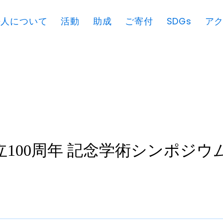
法人について
活動
助成
ご寄付
SDGs
ア
団創立100周年 記念学術シンポジ