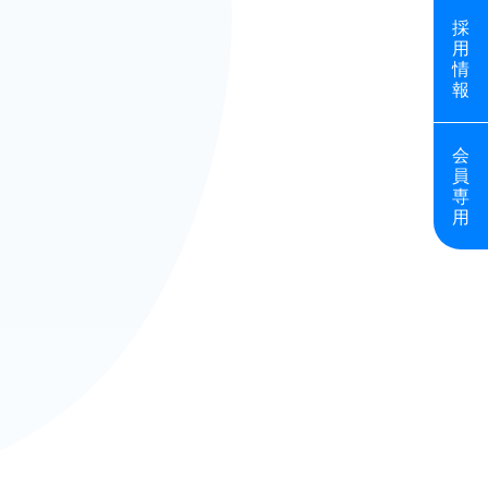
採
用
情
報
会
員
専
用