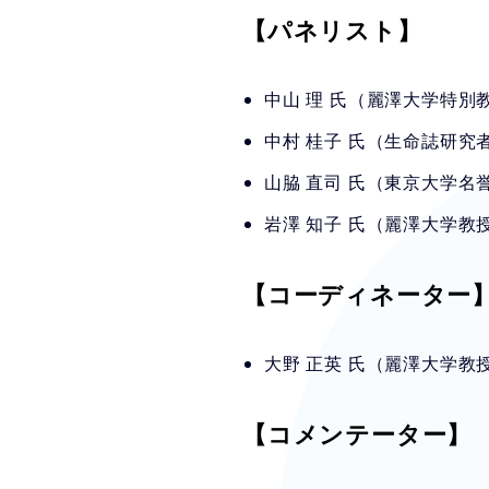
【パネリスト】
中山 理 氏（麗澤大学特
中村 桂子 氏（生命誌研究
山脇 直司 氏（東京大学名
岩澤 知子 氏（麗澤大学教
【コーディネーター
大野 正英 氏（麗澤大学教
【コメンテーター】