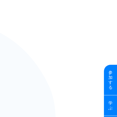
参
加
す
る
学
ぶ