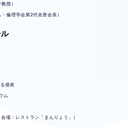
誉教授）
ム・倫理学会第2代名誉会長）
ール
よる発表
ジウム
親会（会場：レストラン「まんりょう」）