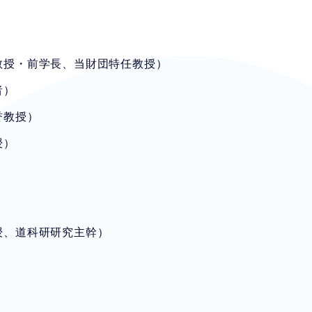
別教授・前学長、当財団特任教授）
者）
誉教授）
授）
】
授、道科研研究主幹）