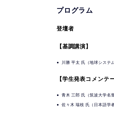
プログラム
登壇者
【基調講演】
川勝 平太 氏（地球システ
【学生発表コメンテ
青木 三郎 氏（筑波大学名
佐々木 瑞枝 氏（日本語学