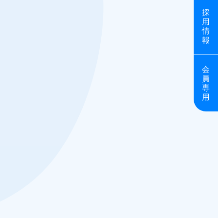
採
用
情
報
会
員
専
用