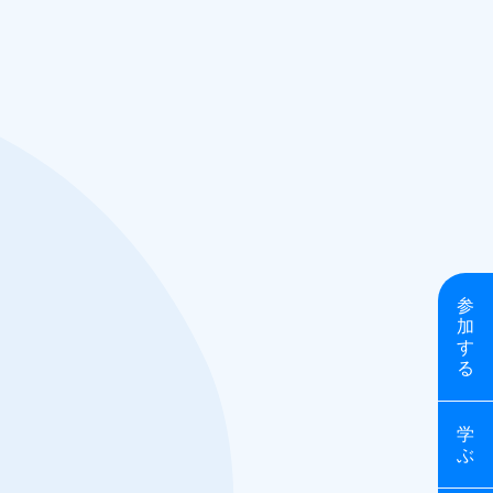
参
加
す
る
学
ぶ