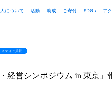
法人について
活動
助成
ご寄付
SDGs
ア
メディア掲載
・経営シンポジウム in 東京」
せ