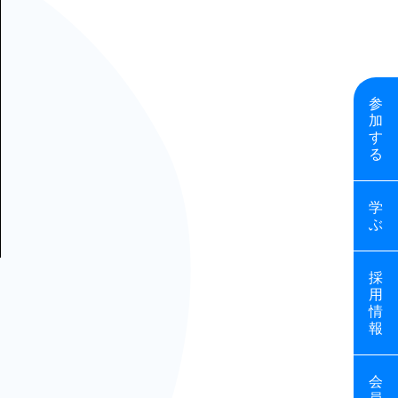
参
加
す
る
学
ぶ
採
用
情
報
会