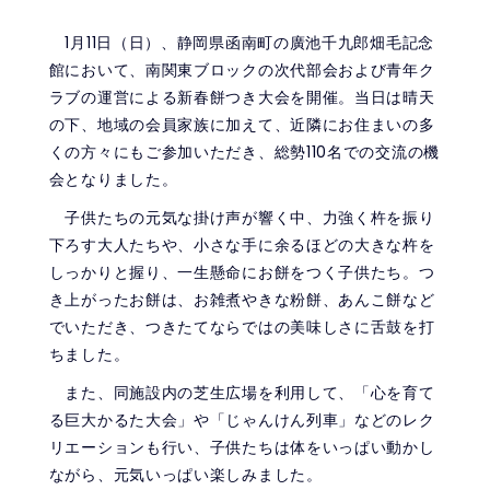
1月11日（日）、静岡県函南町の廣池千九郎畑毛記念
館において、南関東ブロックの次代部会および青年ク
ラブの運営による新春餅つき大会を開催。当日は晴天
の下、地域の会員家族に加えて、近隣にお住まいの多
くの方々にもご参加いただき、総勢110名での交流の機
会となりました。
子供たちの元気な掛け声が響く中、力強く杵を振り
下ろす大人たちや、小さな手に余るほどの大きな杵を
しっかりと握り、一生懸命にお餅をつく子供たち。つ
き上がったお餅は、お雑煮やきな粉餅、あんこ餅など
でいただき、つきたてならではの美味しさに舌鼓を打
ちました。
また、同施設内の芝生広場を利用して、「心を育て
る巨大かるた大会」や「じゃんけん列車」などのレク
リエーションも行い、子供たちは体をいっぱい動かし
ながら、元気いっぱい楽しみました。