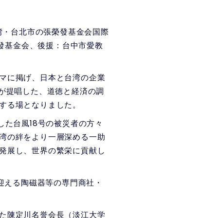
湾・台北市の張榮發基金会国際
榮發基金会、後援：台中市愛教
マに掲げ、日本と台湾の企業
）が提唱した、道徳と経済の調
する場となりました。
た台風18号の被災者の方々
湾の絆をより一層深める一助
発展し、世界の繁栄に貢献し
迎える陶磁器等の専門商社・
た陳定川名誉会長（淡江大学