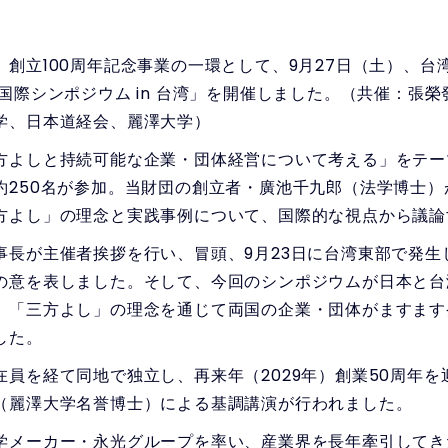
創立100周年記念事業の一環として、9月27日（土）、台
国際シンポジウム in 台湾」を開催しました。（共催：張
学、日本道経会、麗澤大学）
よしと持続可能な企業・団体経営について考える」をテー
約250名が参加。当財団の創立者・廣池千九郎（法学博士
方よし」の理念と実践事例について、国際的な視点から議論
長が主催者挨拶を行い、冒頭、9月23日に台湾東部で発生し
の意を表しました。そして、今回のシンポジウムが日本と台
」「三方よし」の理念を通じて両国の企業・団体がますます
した。
員を経て同地で独立し、再来年（2029年）創業50周年を
（麗澤大学名誉博士）による基調講演が行われました。
メーカー・永光グループを率い、産業界を長年牽引してき