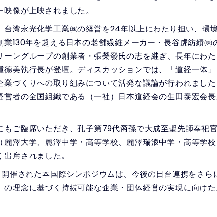
ー映像が上映されました。
台湾永光化学工業㈱の経営を24年以上にわたり担い、環
創業130年を超える日本の老舗繊維メーカー・長谷虎紡績㈱
リーングループの創業者・張榮發氏の志を継ぎ、長年にわた
鍾德美執行長が登壇。ディスカッションでは、「道経一体」
企業づくりへの取り組みについて活発な議論が行われました
経営者の全国組織である（一社）日本道経会の生田泰宏会長
もご臨席いただき、孔子第79代裔孫で大成至聖先師奉祀
（麗澤大学、麗澤中学・高等学校、麗澤瑞浪中学・高等学校
く出席されました。
り開催された本国際シンポジウムは、今後の日台連携をさら
」の理念に基づく持続可能な企業・団体経営の実現に向けた