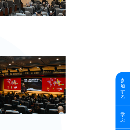
参
加
す
る
学
ぶ