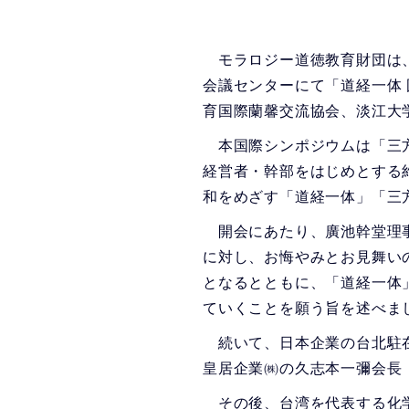
モラロジー道徳教育財団は、
会議センターにて「道経一体 
育国際蘭馨交流協会、淡江大
本国際シンポジウムは「三方
経営者・幹部をはじめとする
和をめざす「道経一体」「三
開会にあたり、廣池幹堂理事
に対し、お悔やみとお見舞い
となるとともに、「道経一体
ていくことを願う旨を述べま
続いて、日本企業の台北駐在
皇居企業㈱の久志本一彌会長
その後、台湾を代表する化学