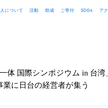
法人について
活動
助成
ご寄付
SDGs
ア
一体 国際シンポジウム in 台
念事業に日台の経営者が集う