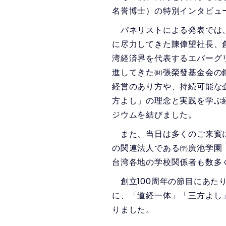
名誉博士）の特別インタビュ
パネリストによる発表では、
に尽力してきた陳偉望社長、
湾経済界を代表するエバーグ
進してきた㈶張榮發基金会の
経営のあり方や、持続可能な
方よし」の理念と実践を学ぶ
ジウムを結びました。
また、当日は多くのご来賓に
の関連法人である㈻廣池学園
台湾各地の学校関係者も数多
創立100周年の節目にあた
に、「道経一体」「三方よし
りました。