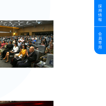
採
用
情
報
会
員
専
用