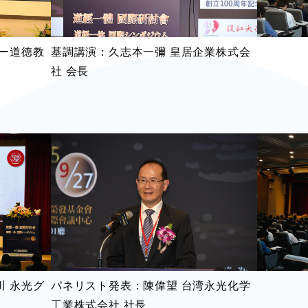
ー道徳教
基調講演：久志本一彌 皇居企業株式会
社 会長
 永光グ
パネリスト発表：陳偉望 台湾永光化学
工業株式会社 社長