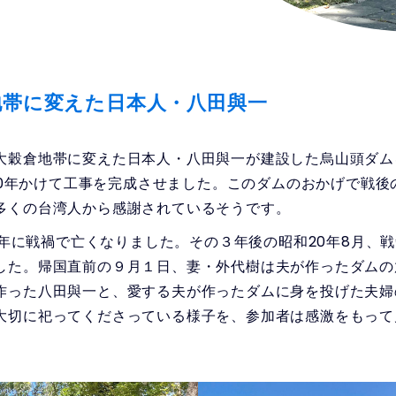
地帯に変えた日本人・八田與一
穀倉地帯に変えた日本人・八田與一が建設した烏山頭ダム
、10年かけて工事を完成させました。このダムのおかげで戦
多くの台湾人から感謝されているそうです。
）年に戦禍で亡くなりました。その３年後の昭和20年8月、
した。帰国直前の９月１日、妻・外代樹は夫が作ったダムの
作った八田與一と、愛する夫が作ったダムに身を投げた夫婦
大切に祀ってくださっている様子を、参加者は感激をもって