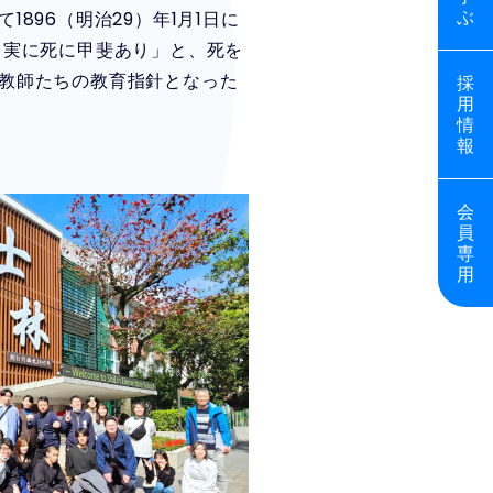
ぶ
96（明治29）年1月1日に
。実に死に甲斐あり」と、死を
教師たちの教育指針となった
採
用
情
報
会
員
専
用