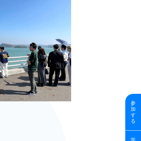
参
加
す
る
学