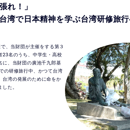
張れ！」
台湾で日本精神を学ぶ台湾研修旅行
程で、当財団が主催をする第３
者23名のうち、中学生・高校
7名に、当財団の廣池千九郎基
湾での研修旅行中、かつて台湾
、台湾の発展のために命をか
ました。