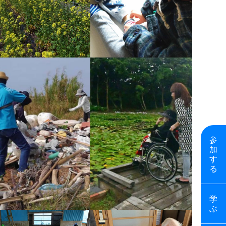
参
加
す
る
学
ぶ