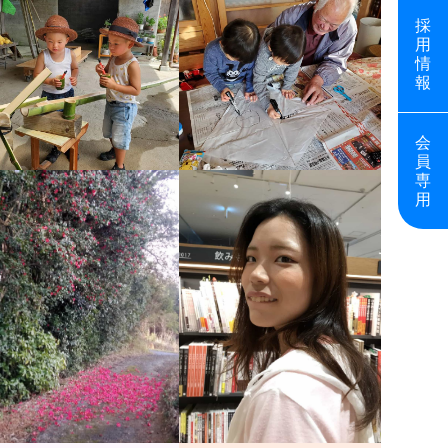
採
用
情
報
会
員
専
用